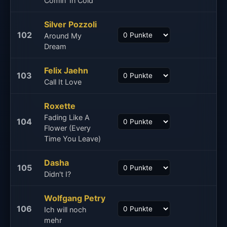
Comin' In Cold
Silver Pozzoli
102
Around My
Dream
Felix Jaehn
103
Call It Love
Roxette
Fading Like A
104
Flower (Every
Time You Leave)
Dasha
105
Didn't I?
Wolfgang Petry
106
Ich will noch
mehr